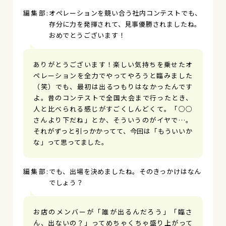
オペレーションを競い合う社内コンテストでも、
存分に力を発揮されて、見事優勝されましたね。
おめでとうございます！
ありがとうございます！楽しい気持ちを乗せたオ
ペレーションを全力でやってやろうと臨みました
（笑）でも、最初は出るつもりはなかったんです
よ。昔のコンテストで全国大会まで行ったとき、
人と比べられる感じがすごくしんどくて。「○○
さんより下だね」とか、そういうのがイヤで…。
それがずっと引っかかってて、今回は「もういいか
な」って思ってました。
でも、出場を決めましたね。そのきっかけはなん
でしょう？
お店のメンバーが「誰が出るんだろう」「臨さ
ん、出ないの？」ってめちゃくちゃ盛り上がって