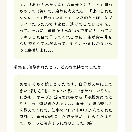
て。「あれ？出たくないの自分だけ？」って思っ
ちゃって（笑）で、冷静に考えたら、「比べられた
くない」って思ってたのって、ただのちっぽけなプ
ライドだったんですよね。逃げてるだけじゃん、
って。それに、後輩が「出ないんですか！」ってキ
ラキラした目で言ってくれるのに、俺が背中見せ
ないでどうすんだよって。もう、やるしかないな
って腹括りました。
優勝されたとき、どんな気持ちでしたか？
めちゃくちゃ嬉しかったです。自分が大事にして
きた“楽しさ”を、ちゃんと形にできたっていうか。
しかも、オープン当時の店長から「優勝おめでと
う！」って連絡きたんですよ。自分に丸源の楽しさ
を教えてくれて、仕事のイロハを叩き込んでくれた
恩師に、自分の成長した姿を認めてもらえたよう
で、ちょっと泣きそうになりました（笑）