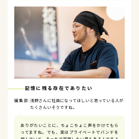
記憶に残る存在でありたい
浅野さんに社員になってほしいと思っている人が
たくさんいそうですね。
ありがたいことに、ちょこちょこ声をかけてもら
ってますね。でも、実はプライベートでバンドを
組んでいて、そっちで実現したい夢もあるんですよ