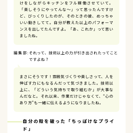
けをしながらキッチンをフル稼働させていて。
「楽しそうにやってんな〜」って思ったんですけ
ど、びっくりしたのが、そのときの彼、めっちゃ
いい動きしてて。自分が教えた以上のパフォーマ
ンスを出してたんですよ。「あ、これか」って思い
ましたね。
それって、技術以上の力が引き出されたってこと
ですよね？
まさにそうです！雰囲気づくりや楽しさって、人を
伸ばす力にもなるんだって気づきました。技術以
上に、「どういう気持ちで取り組むか」が大事な
んだなと。それ以来、作業だけじゃなくて、“心の
あり方”も一緒に伝えるようになりましたね。
自分の殻を破った「ちっぽけなプライ
ド」