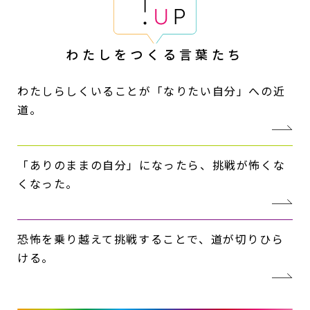
わたしをつくる
言葉たち
わたしらしくいることが「なりたい自分」への近
道。
「ありのままの自分」になったら、挑戦が怖くな
くなった。
恐怖を乗り越えて挑戦することで、道が切りひら
ける。