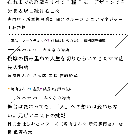
これまでの経験をすべて “ 糧 ” に。デザインで自
分を表現し続ける日々
専門店・新業態事業部 開発グループ シニアマネジャー
小林啓祐
商品・マーケティング
成長は挑戦の先に
専門店新業態
みんなの物語
2026.01.13
挑戦の積み重ねで人生を切りひらいてきたママ店
長の物語
焼肉きんぐ 八尾店 店長 吉﨑綾菜
焼肉きんぐ
店長
成長は挑戦の先に
みんなの物語
2025.12.23
舞台は変わっても、「人」への想いは変わらな
い。元ピアニストの挑戦
株式会社しおさいフーズ（焼肉きんぐ 新潟駅南店） 店
長 但野祐太