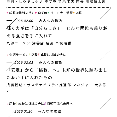
寿司・しゃぶしゃぶ ゆず庵 堺泉北店 店長 川勝慎太郎
成長は挑戦の先に
ゆず庵
パートナー活躍
店長
みんなの物語
2026.02.09
輝くカギは「自分らしさ」。どんな困難も乗り越
える強さを手に入れて
丸源ラーメン 深谷店 店長 早坂晴香
丸源ラーメン
店長
成長は挑戦の先に
みんなの物語
2026.02.03
「安定」から「挑戦」へ。未知の世界に踏み出し
た私が手に入れたもの
成長戦略・サステナビリティ推進部 マネジャー 大多修
平
店長
成長は挑戦の先に
持続可能な未来へ
みんなの物語
2026.01.20