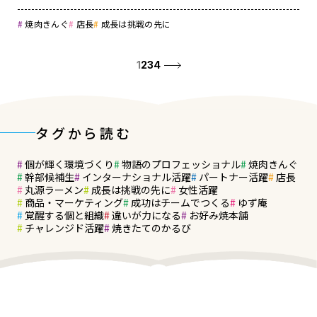
焼肉きんぐ
店長
成長は挑戦の先に
1
2
3
4
タグから読む
個が輝く環境づくり
物語のプロフェッショナル
焼肉きんぐ
幹部候補生
インターナショナル活躍
パートナー活躍
店長
丸源ラーメン
成長は挑戦の先に
女性活躍
商品・マーケティング
成功はチームでつくる
ゆず庵
覚醒する個と組織
違いが力になる
お好み焼本舗
チャレンジド活躍
焼きたてのかるび