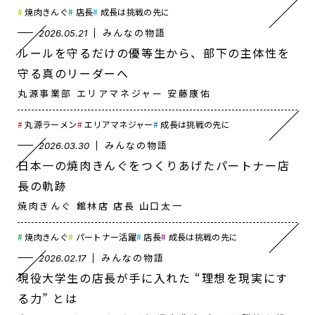
焼肉きんぐ
店長
成長は挑戦の先に
みんなの物語
2026.05.21
ルールを守るだけの優等生から、部下の主体性を
守る真のリーダーへ
丸源事業部 エリアマネジャー 安藤康佑
丸源ラーメン
エリアマネジャー
成長は挑戦の先に
みんなの物語
2026.03.30
日本一の焼肉きんぐをつくりあげたパートナー店
長の軌跡
焼肉きんぐ 館林店 店長 山口太一
焼肉きんぐ
パートナー活躍
店長
成長は挑戦の先に
みんなの物語
2026.02.17
現役大学生の店長が手に入れた “理想を現実にす
る力” とは