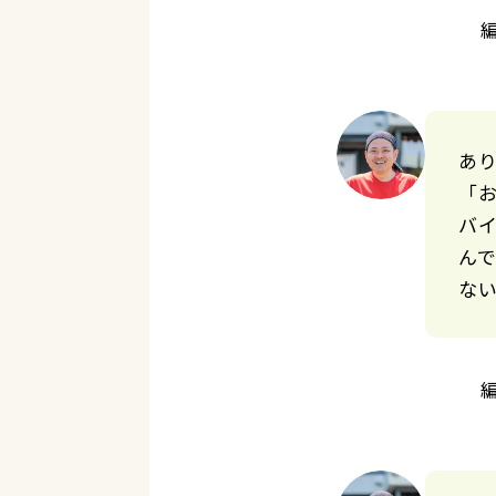
あ
「
バ
ん
な