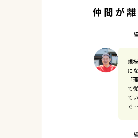
仲間が離
規模
に
「
て
て
で