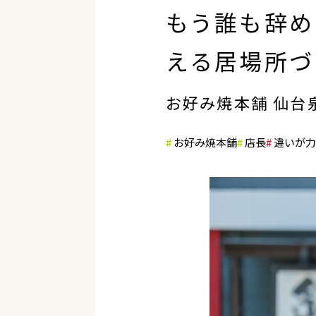
もう誰も辞め
える居場所づ
お好み焼本舗 仙台
お好み焼本舗
店長
違いが力