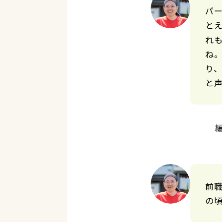
パ
と
れ
ね
り
と
前
の