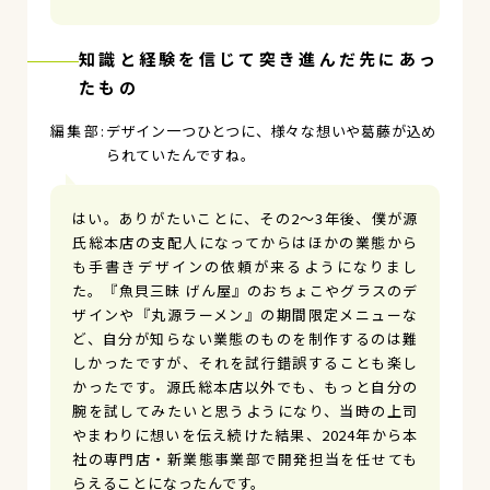
知識と経験を信じて突き進んだ先にあっ
たもの
デザイン一つひとつに、様々な想いや葛藤が込め
られていたんですね。
はい。ありがたいことに、その2～3年後、僕が源
氏総本店の支配人になってからはほかの業態から
も手書きデザインの依頼が来るようになりまし
た。『魚貝三昧 げん屋』のおちょこやグラスのデ
ザインや『丸源ラーメン』の期間限定メニューな
ど、自分が知らない業態のものを制作するのは難
しかったですが、それを試行錯誤することも楽し
かったです。源氏総本店以外でも、もっと自分の
腕を試してみたいと思うようになり、当時の上司
やまわりに想いを伝え続けた結果、2024年から本
社の専門店・新業態事業部で開発担当を任せても
らえることになったんです。