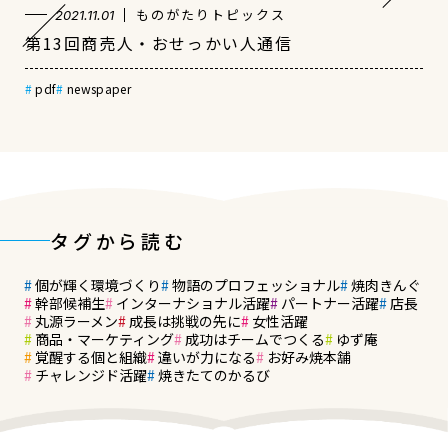
ものがたりトピックス
2021.11.01
第13回商売人・おせっかい人通信
pdf
newspaper
タグから読む
個が輝く環境づくり
物語のプロフェッショナル
焼肉きんぐ
幹部候補生
インターナショナル活躍
パートナー活躍
店長
丸源ラーメン
成長は挑戦の先に
女性活躍
商品・マーケティング
成功はチームでつくる
ゆず庵
覚醒する個と組織
違いが力になる
お好み焼本舗
チャレンジド活躍
焼きたてのかるび