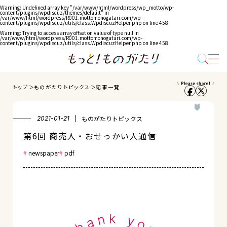
Warning
: Undefined array key "/var/www/html/wordpress/wp_motto/wp-
content/plugins/wpdiscuz/themes/default" in
/var/www/html/wordpress/R001.mottomonogatari.com/wp-
content/plugins/wpdiscuz/utils/class.WpdiscuzHelper.php
on line
458
Warning
: Trying to access array offset on value of type null in
/var/www/html/wordpress/R001.mottomonogatari.com/wp-
content/plugins/wpdiscuz/utils/class.WpdiscuzHelper.php
on line
458
トップ
ものがたりトピックス
記事一覧
ものがたりトピックス
2021-01-21
第6回 商売人・おせっかい人通信
newspaper
pdf