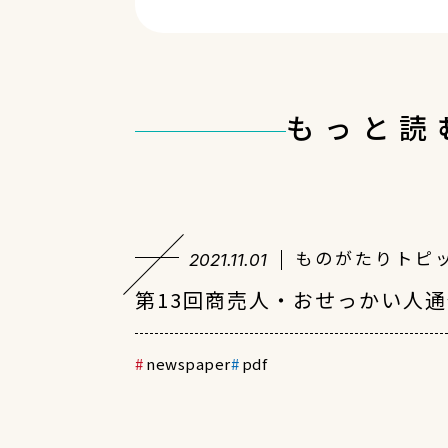
もっと読
ものがたりトピ
2021.11.01
第13回商売人・おせっかい人
newspaper
pdf