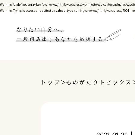
Warning
: Undefined array key "/var/www/html/wordpress/wp_motto/wp-content/plugins/wpdis
Warning
: Trying to access array offset on value of type null in
/var/www/html/wordpress/R001.mot
トップ
ものがたりトピックス