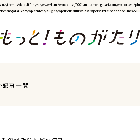
cuz/themes/default" in
/var/www/html/wordpress/R001.mottomonogatari.com/wp-content/plug
tomonogatari.com/wp-content/plugins/wpdiscuz/utils/class.WpdiscuzHelper.php
on line
458
記事一覧
ものがたりトピックス