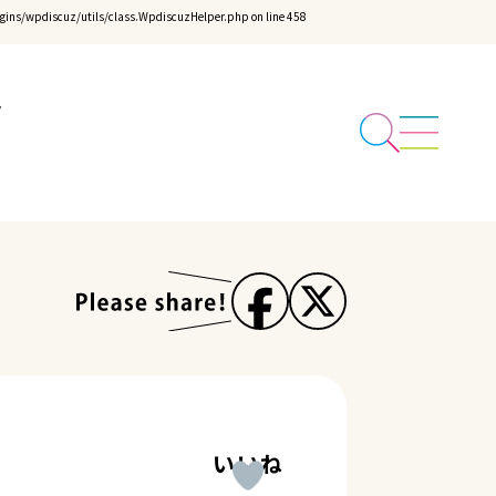
ins/wpdiscuz/utils/class.WpdiscuzHelper.php
on line
458
いいね