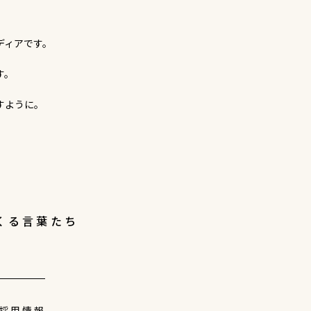
ディアです。
す。
すように。
くる言葉たち
採用情報