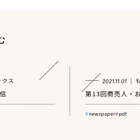
む
ックス
2021.11.01
通信
第13回商売人・
newspaper
pdf