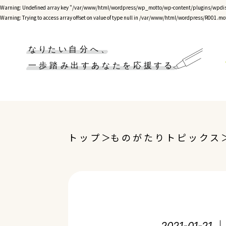
Warning
: Undefined array key "/var/www/html/wordpress/wp_motto/wp-content/plugins/wpdis
Warning
: Trying to access array offset on value of type null in
/var/www/html/wordpress/R001.mot
トップ
ものがたりトピックス