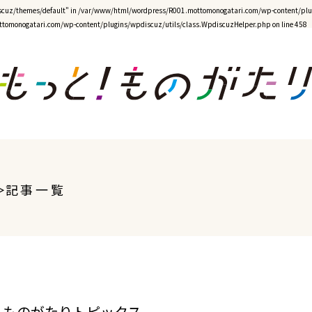
cuz/themes/default" in
/var/www/html/wordpress/R001.mottomonogatari.com/wp-content/plug
tomonogatari.com/wp-content/plugins/wpdiscuz/utils/class.WpdiscuzHelper.php
on line
458
記事一覧
ものがたりトピックス