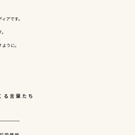
ディアです。
す。
すように。
くる言葉たち
採用情報