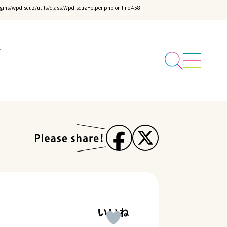
ins/wpdiscuz/utils/class.WpdiscuzHelper.php
on line
458
いいね