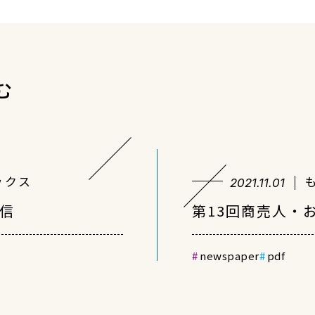
む
ックス
2021.11.01
通信
第13回商売人・
newspaper
pdf