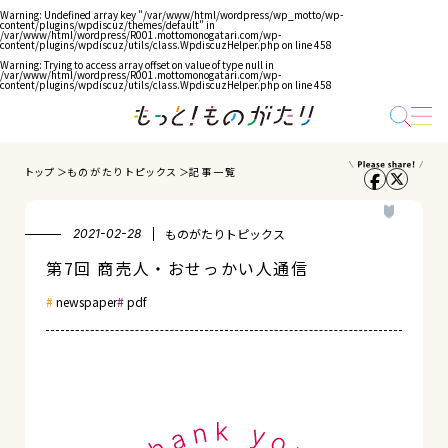
Warning
: Undefined array key "/var/www/html/wordpress/wp_motto/wp-
content/plugins/wpdiscuz/themes/default" in
/var/www/html/wordpress/R001.mottomonogatari.com/wp-
content/plugins/wpdiscuz/utils/class.WpdiscuzHelper.php
on line
458
Warning
: Trying to access array offset on value of type null in
/var/www/html/wordpress/R001.mottomonogatari.com/wp-
content/plugins/wpdiscuz/utils/class.WpdiscuzHelper.php
on line
458
トップ
ものがたりトピックス
記事一覧
ものがたりトピックス
2021-02-28
第7回 商売人・おせっかい人通信
newspaper
pdf