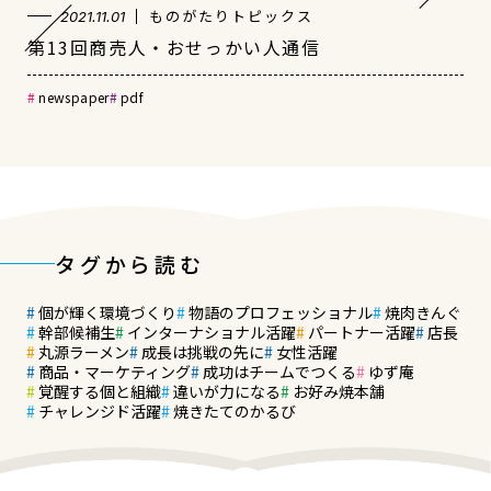
ものがたりトピックス
2021.11.01
第13回商売人・おせっかい人通信
newspaper
pdf
タグから読む
個が輝く環境づくり
物語のプロフェッショナル
焼肉きんぐ
幹部候補生
インターナショナル活躍
パートナー活躍
店長
丸源ラーメン
成長は挑戦の先に
女性活躍
商品・マーケティング
成功はチームでつくる
ゆず庵
覚醒する個と組織
違いが力になる
お好み焼本舗
チャレンジド活躍
焼きたてのかるび