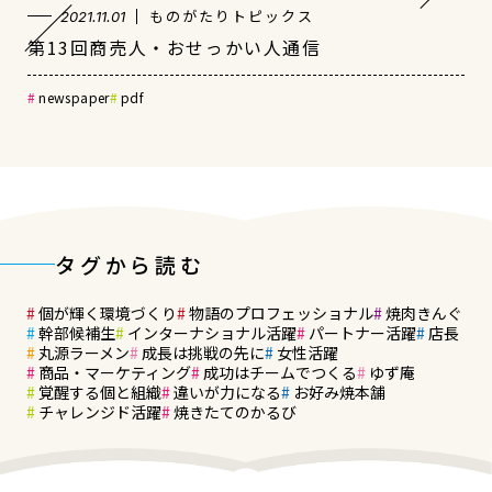
ものがたりトピックス
2021.11.01
第13回商売人・おせっかい人通信
newspaper
pdf
タグから読む
個が輝く環境づくり
物語のプロフェッショナル
焼肉きんぐ
幹部候補生
インターナショナル活躍
パートナー活躍
店長
丸源ラーメン
成長は挑戦の先に
女性活躍
商品・マーケティング
成功はチームでつくる
ゆず庵
覚醒する個と組織
違いが力になる
お好み焼本舗
チャレンジド活躍
焼きたてのかるび