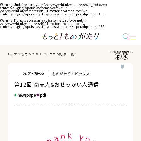
Warning
: Undefined array key "/var/www/html/wordpress/wp_motto/wp-
content/plugins/wpdiscuz/themes/default" in
/var/www/html/wordpress/R001.mottomonogatari.com/wp-
content/plugins/wpdiscuz/utils/class.WpdiscuzHelper.php
on line
458
Warning
: Trying to access array offset on value of type null in
/var/www/html/wordpress/R001.mottomonogatari.com/wp-
content/plugins/wpdiscuz/utils/class.WpdiscuzHelper.php
on line
458
トップ
ものがたりトピックス
記事一覧
ものがたりトピックス
2021-09-28
第12回 商売人&おせっかい人通信
newspaper
pdf