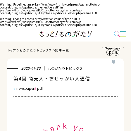
Warning
: Undefined array key "/var/www/html/wordpress/wp_motto/wp-
content/plugins/wpdiscuz/themes/default" in
/var/www/html/wordpress/R001.mottomonogatari.com/wp-
content/plugins/wpdiscuz/utils/class.WpdiscuzHelper.php
on line
458
Warning
: Trying to access array offset on value of type null in
/var/www/html/wordpress/R001.mottomonogatari.com/wp-
content/plugins/wpdiscuz/utils/class.WpdiscuzHelper.php
on line
458
トップ
ものがたりトピックス
記事一覧
ものがたりトピックス
2020-11-23
第4回 商売人・おせっかい人通信
newspaper
pdf