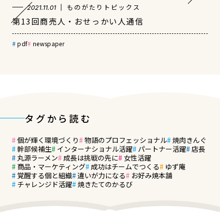
ものがたりトピックス
2021.11.01
第13回商売人・おせっかい人通信
pdf
newspaper
タグから読む
個が輝く環境づくり
物語のプロフェッショナル
焼肉きんぐ
幹部候補生
インターナショナル活躍
パートナー活躍
店長
丸源ラーメン
成長は挑戦の先に
女性活躍
商品・マーケティング
成功はチームでつくる
ゆず庵
覚醒する個と組織
違いが力になる
お好み焼本舗
チャレンジド活躍
焼きたてのかるび