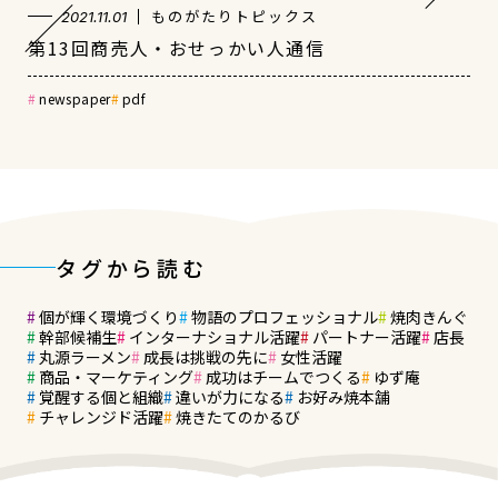
ものがたりトピックス
2021.11.01
第13回商売人・おせっかい人通信
newspaper
pdf
タグから読む
個が輝く環境づくり
物語のプロフェッショナル
焼肉きんぐ
幹部候補生
インターナショナル活躍
パートナー活躍
店長
丸源ラーメン
成長は挑戦の先に
女性活躍
商品・マーケティング
成功はチームでつくる
ゆず庵
覚醒する個と組織
違いが力になる
お好み焼本舗
チャレンジド活躍
焼きたてのかるび