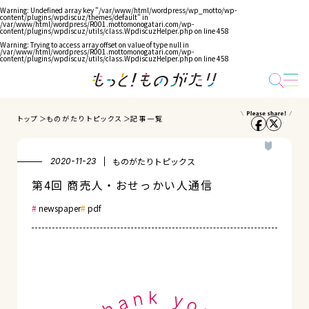
Warning
: Undefined array key "/var/www/html/wordpress/wp_motto/wp-
content/plugins/wpdiscuz/themes/default" in
/var/www/html/wordpress/R001.mottomonogatari.com/wp-
content/plugins/wpdiscuz/utils/class.WpdiscuzHelper.php
on line
458
Warning
: Trying to access array offset on value of type null in
/var/www/html/wordpress/R001.mottomonogatari.com/wp-
content/plugins/wpdiscuz/utils/class.WpdiscuzHelper.php
on line
458
トップ
ものがたりトピックス
記事一覧
ものがたりトピックス
2020-11-23
第4回 商売人・おせっかい人通信
newspaper
pdf