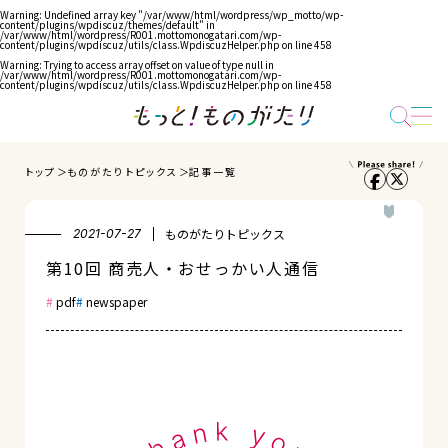
Warning
: Undefined array key "/var/www/html/wordpress/wp_motto/wp-
content/plugins/wpdiscuz/themes/default" in
/var/www/html/wordpress/R001.mottomonogatari.com/wp-
content/plugins/wpdiscuz/utils/class.WpdiscuzHelper.php
on line
458
Warning
: Trying to access array offset on value of type null in
/var/www/html/wordpress/R001.mottomonogatari.com/wp-
content/plugins/wpdiscuz/utils/class.WpdiscuzHelper.php
on line
458
トップ
ものがたりトピックス
記事一覧
ものがたりトピックス
2021-07-27
第10回 商売人・おせっかい人通信
pdf
newspaper