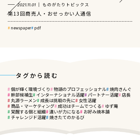
ものがたりトピックス
2021.11.01
第13回商売人・おせっかい人通信
newspaper
pdf
タグから読む
個が輝く環境づくり
物語のプロフェッショナル
焼肉きんぐ
幹部候補生
インターナショナル活躍
パートナー活躍
店長
丸源ラーメン
成長は挑戦の先に
女性活躍
商品・マーケティング
成功はチームでつくる
ゆず庵
覚醒する個と組織
違いが力になる
お好み焼本舗
チャレンジド活躍
焼きたてのかるび