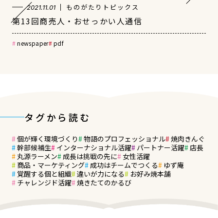
ものがたりトピックス
2021.11.01
第13回商売人・おせっかい人通信
newspaper
pdf
タグから読む
個が輝く環境づくり
物語のプロフェッショナル
焼肉きんぐ
幹部候補生
インターナショナル活躍
パートナー活躍
店長
丸源ラーメン
成長は挑戦の先に
女性活躍
商品・マーケティング
成功はチームでつくる
ゆず庵
覚醒する個と組織
違いが力になる
お好み焼本舗
チャレンジド活躍
焼きたてのかるび