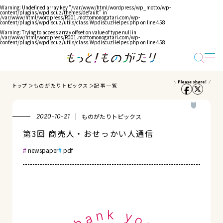
Warning
: Undefined array key "/var/www/html/wordpress/wp_motto/wp-
content/plugins/wpdiscuz/themes/default" in
/var/www/html/wordpress/R001.mottomonogatari.com/wp-
content/plugins/wpdiscuz/utils/class.WpdiscuzHelper.php
on line
458
Warning
: Trying to access array offset on value of type null in
/var/www/html/wordpress/R001.mottomonogatari.com/wp-
content/plugins/wpdiscuz/utils/class.WpdiscuzHelper.php
on line
458
トップ
ものがたりトピックス
記事一覧
ものがたりトピックス
2020-10-21
第3回 商売人・おせっかい人通信
newspaper
pdf