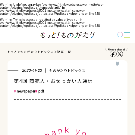
Warning
: Undefined array key "/var/www/html/wordpress/wp_motto/wp-
content/plugins/wpdiscuz/themes/default" in
/var/www/html/wordpress/R001.mottomonogatari.com/wp-
content/plugins/wpdiscuz/utils/class.WpdiscuzHelper.php
on line
458
Warning
: Trying to access array offset on value of type null in
/var/www/html/wordpress/R001.mottomonogatari.com/wp-
content/plugins/wpdiscuz/utils/class.WpdiscuzHelper.php
on line
458
トップ
ものがたりトピックス
記事一覧
ものがたりトピックス
2020-11-23
第4回 商売人・おせっかい人通信
newspaper
pdf