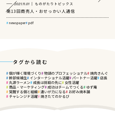
ものがたりトピックス
2021.11.01
第13回商売人・おせっかい人通信
newspaper
pdf
タグから読む
個が輝く環境づくり
物語のプロフェッショナル
焼肉きんぐ
幹部候補生
インターナショナル活躍
パートナー活躍
店長
丸源ラーメン
成長は挑戦の先に
女性活躍
商品・マーケティング
成功はチームでつくる
ゆず庵
覚醒する個と組織
違いが力になる
お好み焼本舗
チャレンジド活躍
焼きたてのかるび