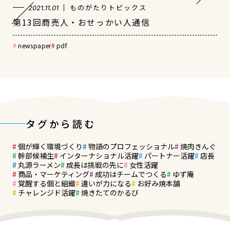
ものがたりトピックス
2021.11.01
第13回商売人・おせっかい人通信
newspaper
pdf
タグから読む
個が輝く環境づくり
物語のプロフェッショナル
焼肉きんぐ
幹部候補生
インターナショナル活躍
パートナー活躍
店長
丸源ラーメン
成長は挑戦の先に
女性活躍
商品・マーケティング
成功はチームでつくる
ゆず庵
覚醒する個と組織
違いが力になる
お好み焼本舗
チャレンジド活躍
焼きたてのかるび