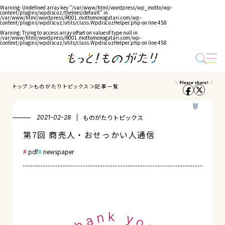
Warning
: Undefined array key "/var/www/html/wordpress/wp_motto/wp-
content/plugins/wpdiscuz/themes/default" in
/var/www/html/wordpress/R001.mottomonogatari.com/wp-
content/plugins/wpdiscuz/utils/class.WpdiscuzHelper.php
on line
458
Warning
: Trying to access array offset on value of type null in
/var/www/html/wordpress/R001.mottomonogatari.com/wp-
content/plugins/wpdiscuz/utils/class.WpdiscuzHelper.php
on line
458
トップ
ものがたりトピックス
記事一覧
ものがたりトピックス
2021-02-28
第7回 商売人・おせっかい人通信
pdf
newspaper