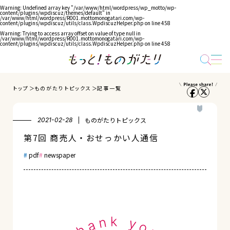
Warning
: Undefined array key "/var/www/html/wordpress/wp_motto/wp-
content/plugins/wpdiscuz/themes/default" in
/var/www/html/wordpress/R001.mottomonogatari.com/wp-
content/plugins/wpdiscuz/utils/class.WpdiscuzHelper.php
on line
458
Warning
: Trying to access array offset on value of type null in
/var/www/html/wordpress/R001.mottomonogatari.com/wp-
content/plugins/wpdiscuz/utils/class.WpdiscuzHelper.php
on line
458
トップ
ものがたりトピックス
記事一覧
ものがたりトピックス
2021-02-28
第7回 商売人・おせっかい人通信
pdf
newspaper