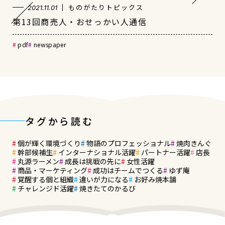
ものがたりトピックス
2021.11.01
第13回商売人・おせっかい人通信
pdf
newspaper
タグから読む
個が輝く環境づくり
物語のプロフェッショナル
焼肉きんぐ
幹部候補生
インターナショナル活躍
パートナー活躍
店長
丸源ラーメン
成長は挑戦の先に
女性活躍
商品・マーケティング
成功はチームでつくる
ゆず庵
覚醒する個と組織
違いが力になる
お好み焼本舗
チャレンジド活躍
焼きたてのかるび