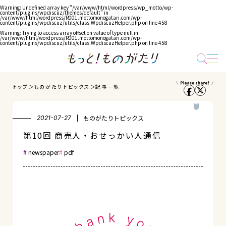
Warning
: Undefined array key "/var/www/html/wordpress/wp_motto/wp-
content/plugins/wpdiscuz/themes/default" in
/var/www/html/wordpress/R001.mottomonogatari.com/wp-
content/plugins/wpdiscuz/utils/class.WpdiscuzHelper.php
on line
458
Warning
: Trying to access array offset on value of type null in
/var/www/html/wordpress/R001.mottomonogatari.com/wp-
content/plugins/wpdiscuz/utils/class.WpdiscuzHelper.php
on line
458
トップ
ものがたりトピックス
記事一覧
ものがたりトピックス
2021-07-27
第10回 商売人・おせっかい人通信
newspaper
pdf