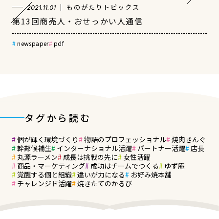
ものがたりトピックス
2021.11.01
第13回商売人・おせっかい人通信
newspaper
pdf
タグから読む
個が輝く環境づくり
物語のプロフェッショナル
焼肉きんぐ
幹部候補生
インターナショナル活躍
パートナー活躍
店長
丸源ラーメン
成長は挑戦の先に
女性活躍
商品・マーケティング
成功はチームでつくる
ゆず庵
覚醒する個と組織
違いが力になる
お好み焼本舗
チャレンジド活躍
焼きたてのかるび