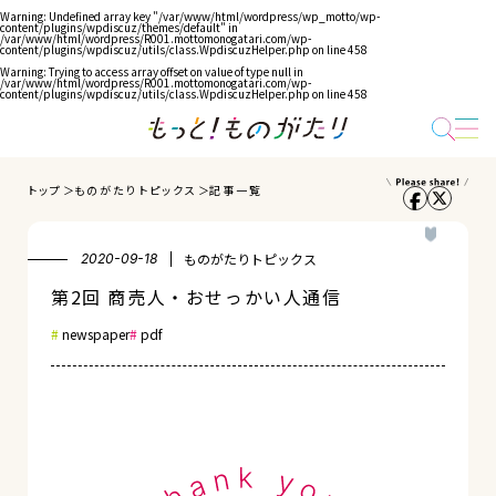
Warning
: Undefined array key "/var/www/html/wordpress/wp_motto/wp-
content/plugins/wpdiscuz/themes/default" in
/var/www/html/wordpress/R001.mottomonogatari.com/wp-
content/plugins/wpdiscuz/utils/class.WpdiscuzHelper.php
on line
458
Warning
: Trying to access array offset on value of type null in
/var/www/html/wordpress/R001.mottomonogatari.com/wp-
content/plugins/wpdiscuz/utils/class.WpdiscuzHelper.php
on line
458
トップ
ものがたりトピックス
記事一覧
ものがたりトピックス
2020-09-18
第2回 商売人・おせっかい人通信
newspaper
pdf