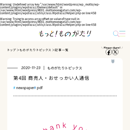
Warning
: Undefined array key "/var/www/html/wordpress/wp_motto/wp-
content/plugins/wpdiscuz/themes/default" in
/var/www/html/wordpress/R001.mottomonogatari.com/wp-
content/plugins/wpdiscuz/utils/class.WpdiscuzHelper.php
on line
458
Warning
: Trying to access array offset on value of type null in
/var/www/html/wordpress/R001.mottomonogatari.com/wp-
content/plugins/wpdiscuz/utils/class.WpdiscuzHelper.php
on line
458
トップ
ものがたりトピックス
記事一覧
ものがたりトピックス
2020-11-23
第4回 商売人・おせっかい人通信
newspaper
pdf