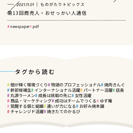
ものがたりトピックス
2021.11.01
第13回商売人・おせっかい人通信
newspaper
pdf
タグから読む
個が輝く環境づくり
物語のプロフェッショナル
焼肉きんぐ
幹部候補生
インターナショナル活躍
パートナー活躍
店長
丸源ラーメン
成長は挑戦の先に
女性活躍
商品・マーケティング
成功はチームでつくる
ゆず庵
覚醒する個と組織
違いが力になる
お好み焼本舗
チャレンジド活躍
焼きたてのかるび