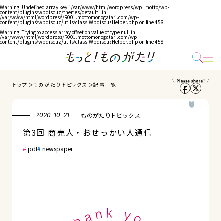
Warning
: Undefined array key "/var/www/html/wordpress/wp_motto/wp-
content/plugins/wpdiscuz/themes/default" in
/var/www/html/wordpress/R001.mottomonogatari.com/wp-
content/plugins/wpdiscuz/utils/class.WpdiscuzHelper.php
on line
458
Warning
: Trying to access array offset on value of type null in
/var/www/html/wordpress/R001.mottomonogatari.com/wp-
content/plugins/wpdiscuz/utils/class.WpdiscuzHelper.php
on line
458
トップ
ものがたりトピックス
記事一覧
ものがたりトピックス
2020-10-21
第3回 商売人・おせっかい人通信
pdf
newspaper