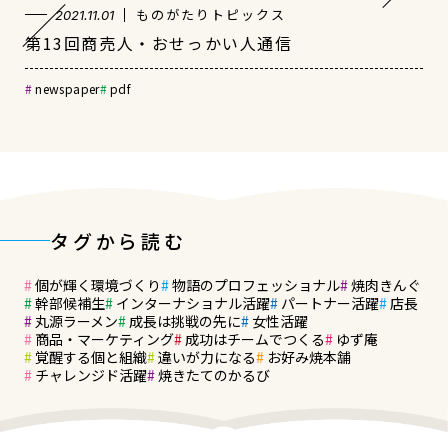
ものがたりトピックス
2021.11.01
第13回商売人・おせっかい人通信
newspaper
pdf
タグから読む
個が輝く環境づくり
物語のプロフェッショナル
焼肉きんぐ
幹部候補生
インターナショナル活躍
パートナー活躍
店長
丸源ラーメン
成長は挑戦の先に
女性活躍
商品・マーケティング
成功はチームでつくる
ゆず庵
覚醒する個と組織
違いが力になる
お好み焼本舗
チャレンジド活躍
焼きたてのかるび