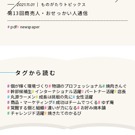
ものがたりトピックス
2021.11.01
第13回商売人・おせっかい人通信
pdf
newspaper
タグから読む
個が輝く環境づくり
物語のプロフェッショナル
焼肉きんぐ
幹部候補生
インターナショナル活躍
パートナー活躍
店長
丸源ラーメン
成長は挑戦の先に
女性活躍
商品・マーケティング
成功はチームでつくる
ゆず庵
覚醒する個と組織
違いが力になる
お好み焼本舗
チャレンジド活躍
焼きたてのかるび