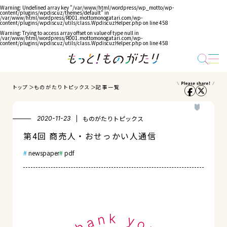
Warning
: Undefined array key "/var/www/html/wordpress/wp_motto/wp-
content/plugins/wpdiscuz/themes/default" in
/var/www/html/wordpress/R001.mottomonogatari.com/wp-
content/plugins/wpdiscuz/utils/class.WpdiscuzHelper.php
on line
458
Warning
: Trying to access array offset on value of type null in
/var/www/html/wordpress/R001.mottomonogatari.com/wp-
content/plugins/wpdiscuz/utils/class.WpdiscuzHelper.php
on line
458
トップ
ものがたりトピックス
記事一覧
ものがたりトピックス
2020-11-23
第4回 商売人・おせっかい人通信
newspaper
pdf