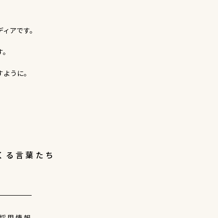
ディアです。
す。
すように。
くる言葉たち
採用情報