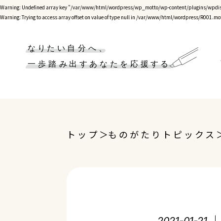
Warning
: Undefined array key "/var/www/html/wordpress/wp_motto/wp-content/plugins/wpdis
Warning
: Trying to access array offset on value of type null in
/var/www/html/wordpress/R001.mot
トップ
ものがたりトピックス