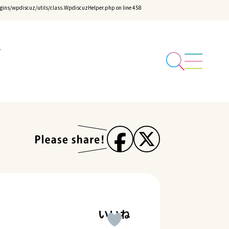
ins/wpdiscuz/utils/class.WpdiscuzHelper.php
on line
458
いいね