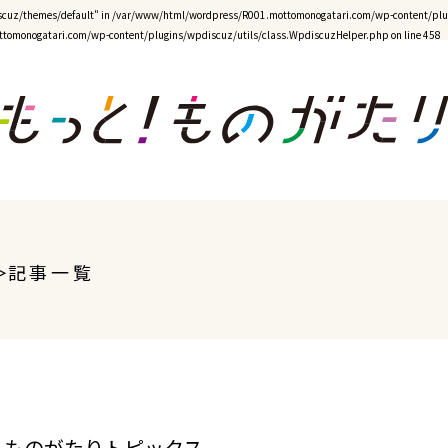
cuz/themes/default" in
/var/www/html/wordpress/R001.mottomonogatari.com/wp-content/plug
tomonogatari.com/wp-content/plugins/wpdiscuz/utils/class.WpdiscuzHelper.php
on line
458
記事一覧
ものがたりトピックス