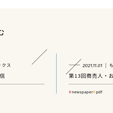
む
ックス
2021.11.01
通信
第13回商売人・
newspaper
pdf