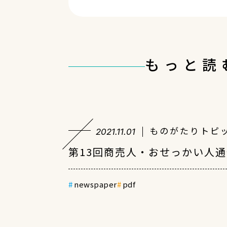
もっと読
ものがたりトピ
2021.11.01
第13回商売人・おせっかい人
newspaper
pdf