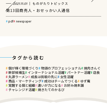
ものがたりトピックス
2021.11.01
第13回商売人・おせっかい人通信
pdf
newspaper
タグから読む
個が輝く環境づくり
物語のプロフェッショナル
焼肉きんぐ
幹部候補生
インターナショナル活躍
パートナー活躍
店長
丸源ラーメン
成長は挑戦の先に
女性活躍
商品・マーケティング
成功はチームでつくる
ゆず庵
覚醒する個と組織
違いが力になる
お好み焼本舗
チャレンジド活躍
焼きたてのかるび