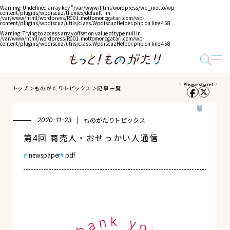
Warning
: Undefined array key "/var/www/html/wordpress/wp_motto/wp-
content/plugins/wpdiscuz/themes/default" in
/var/www/html/wordpress/R001.mottomonogatari.com/wp-
content/plugins/wpdiscuz/utils/class.WpdiscuzHelper.php
on line
458
Warning
: Trying to access array offset on value of type null in
/var/www/html/wordpress/R001.mottomonogatari.com/wp-
content/plugins/wpdiscuz/utils/class.WpdiscuzHelper.php
on line
458
トップ
ものがたりトピックス
記事一覧
ものがたりトピックス
2020-11-23
第4回 商売人・おせっかい人通信
newspaper
pdf