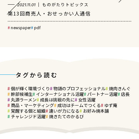
ものがたりトピックス
2021.11.01
第13回商売人・おせっかい人通信
newspaper
pdf
タグから読む
個が輝く環境づくり
物語のプロフェッショナル
焼肉きんぐ
幹部候補生
インターナショナル活躍
パートナー活躍
店長
丸源ラーメン
成長は挑戦の先に
女性活躍
商品・マーケティング
成功はチームでつくる
ゆず庵
覚醒する個と組織
違いが力になる
お好み焼本舗
チャレンジド活躍
焼きたてのかるび