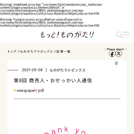
Warning
: Undefined array key "/var/www/html/wordpress/wp_motto/wp-
content/plugins/wpdiscuz/themes/default" in
/var/www/html/wordpress/R001.mottomonogatari.com/wp-
content/plugins/wpdiscuz/utils/class.WpdiscuzHelper.php
on line
458
Warning
: Trying to access array offset on value of type null in
/var/www/html/wordpress/R001.mottomonogatari.com/wp-
content/plugins/wpdiscuz/utils/class.WpdiscuzHelper.php
on line
458
トップ
ものがたりトピックス
記事一覧
ものがたりトピックス
2021-05-06
第8回 商売人・おせっかい人通信
newspaper
pdf