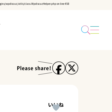
ins/wpdiscuz/utils/class.WpdiscuzHelper.php
on line
458
いいね