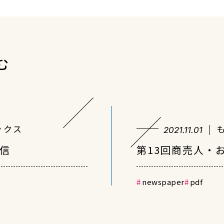
む
ックス
2021.11.01
通信
第13回商売人・
newspaper
pdf