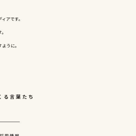
ディアです。
す。
すように。
くる言葉たち
採用情報