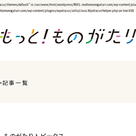
cuz/themes/default" in
/var/www/html/wordpress/R001.mottomonogatari.com/wp-content/plug
tomonogatari.com/wp-content/plugins/wpdiscuz/utils/class.WpdiscuzHelper.php
on line
458
記事一覧
ものがたりトピックス