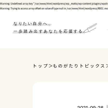
Warning
: Undefined array key "/var/www/html/wordpress/wp_motto/wp-content/plugins/wpdis
Warning
: Trying to access array offset on value of type null in
/var/www/html/wordpress/R001.mot
トップ
ものがたりトピックス