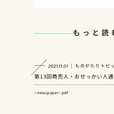
もっと読
ものがたりトピ
2021.11.01
第13回商売人・おせっかい人
newspaper
pdf