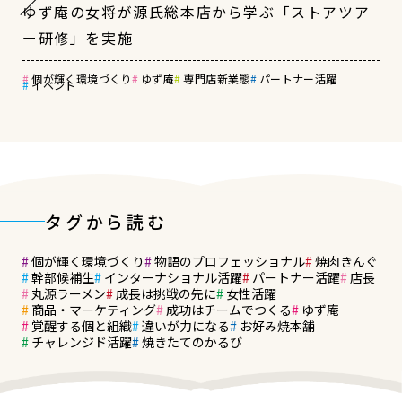
ゆず庵の女将が源氏総本店から学ぶ「ストアツア
ー研修」を実施
個が輝く環境づくり
ゆず庵
専門店新業態
パートナー活躍
イベント
タグから読む
個が輝く環境づくり
物語のプロフェッショナル
焼肉きんぐ
幹部候補生
インターナショナル活躍
パートナー活躍
店長
丸源ラーメン
成長は挑戦の先に
女性活躍
商品・マーケティング
成功はチームでつくる
ゆず庵
覚醒する個と組織
違いが力になる
お好み焼本舗
チャレンジド活躍
焼きたてのかるび