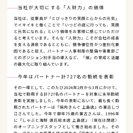
当社が大切にする「人財力」の価値
当社は、従業員が「とびっきりの笑顔と心からの元気」
でイキイキと働くことで「いつどの店に行っても、笑顔
と元気になれる」という価値をお客様に感じていただけ
ると考えています。そんな「人財力」こそが会社の成長
を支える源泉であるとともに、競争優位性かつ差別化要
因であると捉え、パートナー人事制度の整備や事業部ご
とのポジション別手当の導入など、「個」の育成と活躍
の最大化に取り組んでいます。
今年はパートナー計727名の勤続を表彰
その一環として、このたび2026年2月から3月にかけて、
当社で勤務する計727名のパートナーを対象に永年勤続
表彰を実施しました。今年の表彰において、最も長く勤
務されたパートナーは『焼肉きんぐ 上島店』の兼古しづ
江さんでした。今年で御年75歳の兼古さんは、1996年
に『しゃぶと海鮮 源氏総本店 上島店』（現在は閉店）
のオープニングスタッフとして働き始めました。その