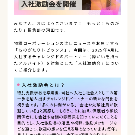
みなさん、おはようございます！「もっと！ものが
たり」編集部の河田です。
物語コーポレーションの注目ニュースをお届けする
「ものがたりトピックス」。今回は、2025年4月に
入社するチャレンジドのパートナー（障がいを持っ
たアルバイト）を対象とした「入社激励会」につい
てご紹介します。
入社激励会とは？
特別支援学校を卒業後、当社へ入社し社会人としての第
一歩を踏み出すチャレンジドパートナーの新たな門出を
祝う会です。「多くの仲間がいる」「会社や先輩社員が歓
迎している」と実感してもらうことに加え、保護者や学校
関係者にも会社や店舗の雰囲気を知っていただくことを
目的とし、入社激励書の贈呈や祝辞、激励メッセージな
どを通じて、歓迎の想いを伝える場となっています。毎年3
月末にオンラインで開催し、今回で4回目となります。