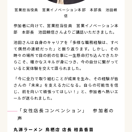
営業担当役員 営業イノベーション本部 本部長 池田頼
信
参加者に向けて、営業担当役員 営業イノベーション本
部 本部長 池田頼信さんよりご講話いただきました。
池田さんは自身のキャリアを「多様な職務経験は、すべ
て偶然の連続だった」と振り返ります。しかし、その
時々の場所で目の前の仕事に一生懸命打ち込んできたか
らこそ、確かなスキルが身につき、今の自分に繋がって
いると実体験を交えて語られました。
「今に全力で取り組むことが成果を生み、その経験が皆
さんの『未来』を支える力になる。自らの可能性を信
じ、前を向いて頑張ってほしい！」と、参加者へ熱いエ
ールが送られました。
「女性店長コンベンション」 参加者の
声
丸源ラーメン 鳥栖店 店長 相島香苗