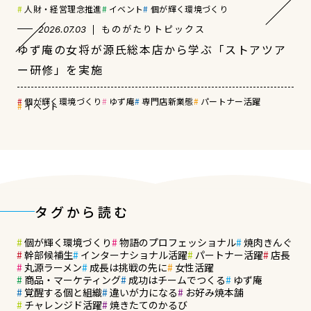
人財・経営理念推進
イベント
個が輝く環境づくり
ものがたりトピックス
2026.07.03
ゆず庵の女将が源氏総本店から学ぶ「ストアツア
ー研修」を実施
個が輝く環境づくり
ゆず庵
専門店新業態
パートナー活躍
イベント
タグから読む
個が輝く環境づくり
物語のプロフェッショナル
焼肉きんぐ
幹部候補生
インターナショナル活躍
パートナー活躍
店長
丸源ラーメン
成長は挑戦の先に
女性活躍
商品・マーケティング
成功はチームでつくる
ゆず庵
覚醒する個と組織
違いが力になる
お好み焼本舗
チャレンジド活躍
焼きたてのかるび